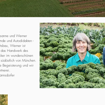
Susanne und Werner
emde und Autodidakten -
tsbau, Werner ist
un das Handwerk des
cker im wunderschönen
 südöstlich von München.
ie Begeisterung und wir
tnerei.
annsdorfer