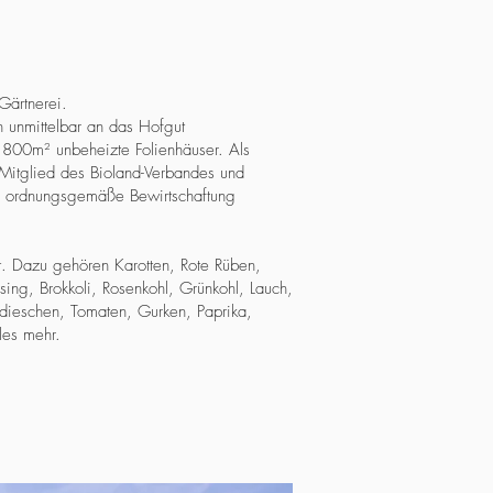
Gärtnerei.
 unmittelbar an das Hofgut
 800m² unbeheizte Folienhäuser. Als
 Mitglied des Bioland-Verbandes und
auf ordnungsgemäße Bewirtschaftung
t. Dazu gehören Karotten, Rote Rüben,
sing, Brokkoli, Rosenkohl, Grünkohl, Lauch,
adieschen, Tomaten, Gurken, Paprika,
les mehr.