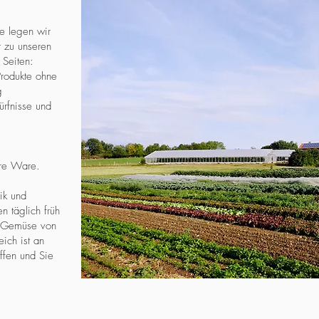
e legen wir
t zu unseren
 Seiten:
rodukte ohne
g
rfnisse und
ere Ware.
ik und
n täglich früh
s Gemüse von
ich ist an
ffen und Sie