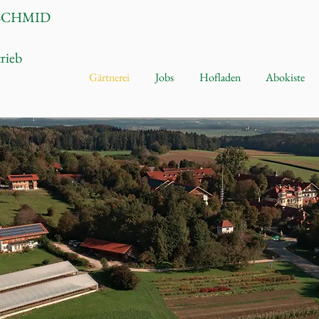
SCHMID
trieb
Gärtnerei
Jobs
Hofladen
Abokiste